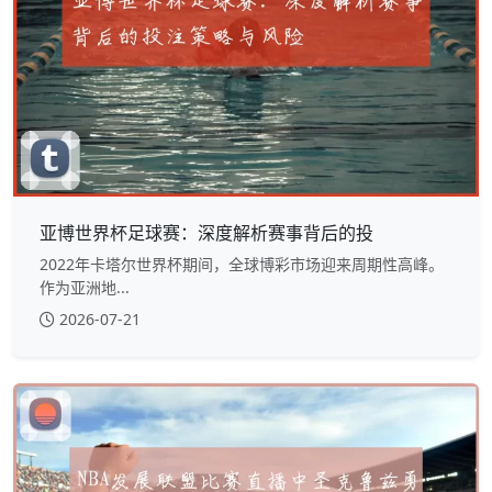
亚博世界杯足球赛：深度解析赛事背后的投
2022年卡塔尔世界杯期间，全球博彩市场迎来周期性高峰。
作为亚洲地...
2026-07-21