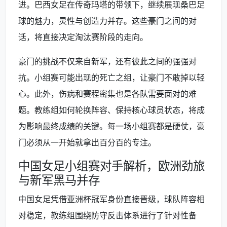
进。巴西女足在传奇玛塔的带领下，继续展现桑巴足
球的魅力，灵性与创造力并存。这些豪门之间的对
话，将直接决定淘汰赛阶段的走向。
豪门的挑战不仅来自新军，还有彼此之间的强强对
抗。小组赛可能出现的死亡之组，让豪门不敢掉以轻
心。此外，伤病和赛程密集也是各队需要面对的难
题。教练组如何轮换阵容、保持核心球员状态，将成
为影响最终成绩的关键。每一场小组赛都是硬仗，豪
门必须从一开始就拿出百分百的专注。
中国女足小组赛对手解析，欧洲劲旅
与新军黑马并存
中国女足凭借亚洲杯冠军身份直接晋级，球队阵容相
对稳定，教练组围绕防守反击体系进行了针对性备