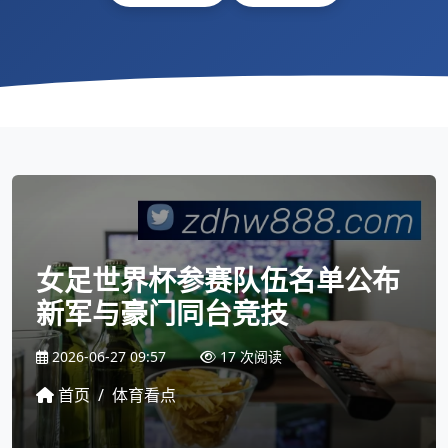
女足世界杯参赛队伍名单公布
新军与豪门同台竞技
2026-06-27 09:57
17 次阅读
首页
/
体育看点