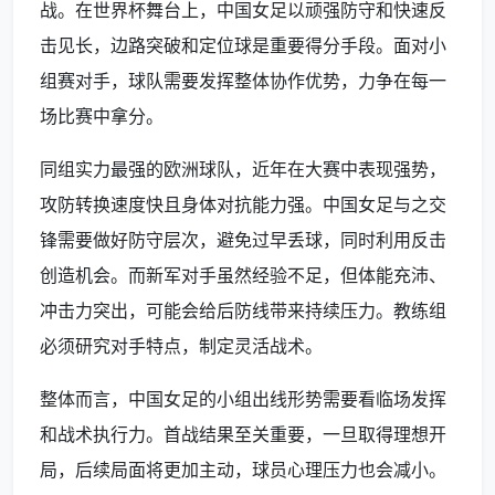
战。在世界杯舞台上，中国女足以顽强防守和快速反
击见长，边路突破和定位球是重要得分手段。面对小
组赛对手，球队需要发挥整体协作优势，力争在每一
场比赛中拿分。
同组实力最强的欧洲球队，近年在大赛中表现强势，
攻防转换速度快且身体对抗能力强。中国女足与之交
锋需要做好防守层次，避免过早丢球，同时利用反击
创造机会。而新军对手虽然经验不足，但体能充沛、
冲击力突出，可能会给后防线带来持续压力。教练组
必须研究对手特点，制定灵活战术。
整体而言，中国女足的小组出线形势需要看临场发挥
和战术执行力。首战结果至关重要，一旦取得理想开
局，后续局面将更加主动，球员心理压力也会减小。