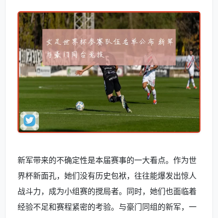
新军带来的不确定性是本届赛事的一大看点。作为世
界杯新面孔，她们没有历史包袱，往往能爆发出惊人
战斗力，成为小组赛的搅局者。同时，她们也面临着
经验不足和赛程紧密的考验。与豪门同组的新军，一