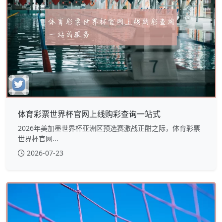
体育彩票世界杯官网上线购彩查询一站式
2026年美加墨世界杯亚洲区预选赛激战正酣之际，体育彩票
世界杯官网...
2026-07-23