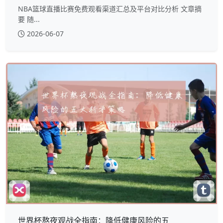
NBA篮球直播比赛免费观看渠道汇总及平台对比分析 文章摘
要 随...
2026-06-07
世界杯熬夜观战全指南：降低健康风险的五