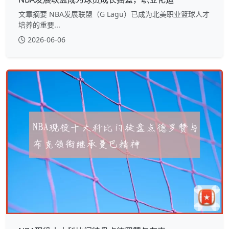
文章摘要 NBA发展联盟（G Lagu）已成为北美职业篮球人才
培养的重要...
2026-06-06