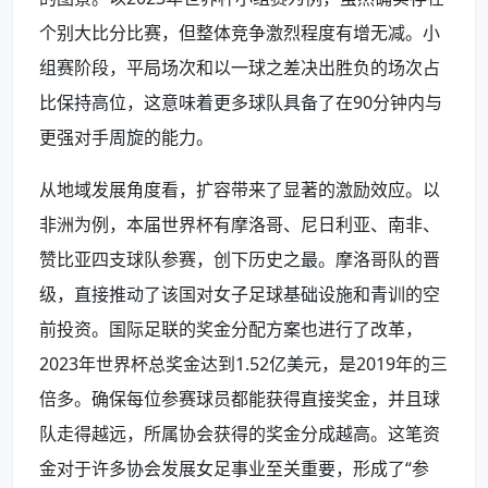
个别大比分比赛，但整体竞争激烈程度有增无减。小
组赛阶段，平局场次和以一球之差决出胜负的场次占
比保持高位，这意味着更多球队具备了在90分钟内与
更强对手周旋的能力。
从地域发展角度看，扩容带来了显著的激励效应。以
非洲为例，本届世界杯有摩洛哥、尼日利亚、南非、
赞比亚四支球队参赛，创下历史之最。摩洛哥队的晋
级，直接推动了该国对女子足球基础设施和青训的空
前投资。国际足联的奖金分配方案也进行了改革，
2023年世界杯总奖金达到1.52亿美元，是2019年的三
倍多。确保每位参赛球员都能获得直接奖金，并且球
队走得越远，所属协会获得的奖金分成越高。这笔资
金对于许多协会发展女足事业至关重要，形成了“参