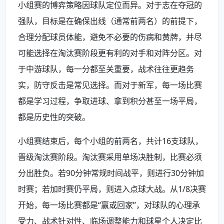
小组赛的博弈策略因球队定位而异。对于志在夺冠的
强队，目标是在确保出线（通常前两名）的前提下，
合理分配球员体能，避免不必要的伤病和黄牌，并尽
可能选择在淘汰赛阶段更有利的对手和对阵分区。对
于中游球队，每一分都至关重要，战术往往更趋务
实，防守反击是常见选择。而对于新军，每一场比赛
都是学习过程，争取进球、拿到积分甚至一场平局，
都是历史性的突破。
小组赛结束后，每个小组的前两名，共计16支球队，
晋级淘汰赛阶段。淘汰赛采用单场决胜制，比赛必须
分出胜负。若90分钟常规时间战平，则进行30分钟加
时赛；若加时赛仍平局，则进入点球大战。从1/8决赛
开始，每一场比赛都是“赢或回家”，对球队的心理承
受力、战术针对性、临场调整能力和球星个人决定比