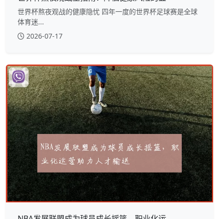
世界杯熬夜观战的健康隐忧 四年一度的世界杯足球赛是全球
体育迷...
2026-07-17
NBA发展联盟成为球员成长摇篮，职业化运