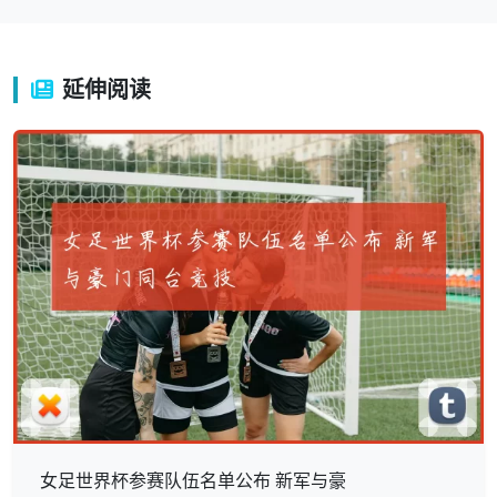
延伸阅读
女足世界杯参赛队伍名单公布 新军与豪