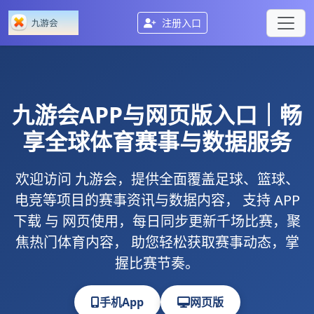
注册入口
九游会
APP与网页版入口｜畅
享全球体育赛事与数据服务
欢迎访问
九游会
，提供全面覆盖足球、篮球、
电竞等项目的赛事资讯与数据内容， 支持
APP
下载
与
网页使用
，每日同步更新千场比赛，聚
焦热门体育内容， 助您轻松获取赛事动态，掌
握比赛节奏。
手机App
网页版