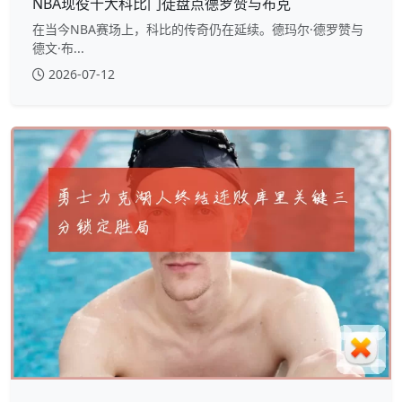
NBA现役十大科比门徒盘点德罗赞与布克
在当今NBA赛场上，科比的传奇仍在延续。德玛尔·德罗赞与
德文·布...
2026-07-12