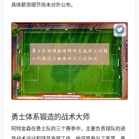
具体薪资细节尚未对外公布。
勇士体系锻造的战术大师
阿特金森在勇士队的三个赛季中，主要负责球队的进
攻战术设计和球员发展工作。他深度参与了库里、普