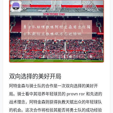
双向选择的美好开局
阿特金森与骑士队的合作是一次双向选择的美好开
局。骑士看中其培养年轻球员的 provn ror 和先进的
战术理念，阿特金森则获得执教天赋出众的年轻球队
的机会。这次合作将检验其能否将勇士队的成功经验