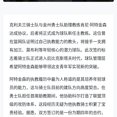
克利夫兰骑士队与金州勇士队助理教练肯尼·阿特金森
达成协议，后者将正式成为球队新任主教练。这位曾
在篮网队证明过自己执教能力的教头，将接手一支拥
有加兰、莫布利等年轻核心的潜力球队。此次签约标
志着骑士队正式进入后比克斯塔夫时代，球队管理层
希望阿特金森能够带领这支青年军实现新的突破。
阿特金森的执教履历中最为人称道的是其培养年轻球
员的能力，这与骑士队目前的建队方向高度契合。在
勇士队担任首席助教期间，他协助科尔打造了联盟顶
级的攻防体系，这段经历无疑为他执教骑士积累了宝
贵经验。据悉，双方签订的是一份为期四年的合约，