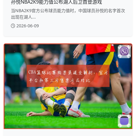
孙悦NBA2K9能力值公布湖人后卫首登游戏
当NBA2K9官方公布球员能力值时，中国球员孙悦的名字首次
出现在湖人...
2026-06-09