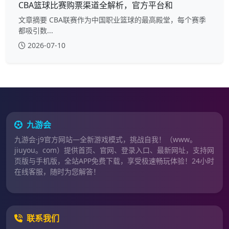
CBA篮球比赛购票渠道全解析，官方平台和
文章摘要 CBA联赛作为中国职业篮球的最高殿堂，每个赛季
都吸引数...
2026-07-10
九游会
九游会·j9官方网站—全新游戏模式，挑战自我！（www。
jiuyou。com）提供首页、官网、登录入口、最新网址，支持网
页版与手机版，全站APP免费下载，享受极速畅玩体验！24小时
在线客服，随时为您解答！
联系我们