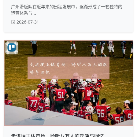
广州滑板队在近年来的迅猛发展中，逐渐形成了一套独特的
运营体系与...
2026-07-31
走进埂玉体育场，聆听八万人的欢呼与回忆