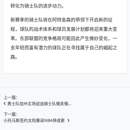
转化为骑士队的进步动力。
新赛季的骑士队将在阿特金森的带领下开启新的征
程，球队的战术体系和球员发展计划都将迎来重大变
革。东部联盟的竞争格局可能因此产生微妙变化，一
支年轻而富有潜力的球队正在寻找属于自己的崛起之
路。
上一篇：
勇士队加州主场迎战骑士队俄亥俄…
下一篇：
小托马斯签约太阳重返NBA将成更