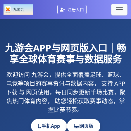
注册入口
九游会
APP与网页版入口｜畅
享全球体育赛事与数据服务
欢迎访问
九游会
，提供全面覆盖足球、篮球、
电竞等项目的赛事资讯与数据内容， 支持
APP
下载
与
网页使用
，每日同步更新千场比赛，聚
焦热门体育内容， 助您轻松获取赛事动态，掌
握比赛节奏。
手机App
网页版