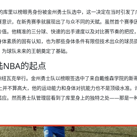
学院的库里以榜眼秀身份被金州勇士队选中，这一决定在当时引发
赛意识，在新秀赛季就展现出了与众不同的天赋。虽然首个赛季
价值。他精准的三分球、快速的出手速度以及对比赛节奏的把控，
身体素质的固有认知，也为那些身体条件有限但技术出众的球员
，为球队未来的王朝奠定了基础。
NBA的起点
泽西州纽瓦克举行。金州勇士队以榜眼签选中了来自戴维森学院的斯
置上并不算高大，他的运动能力和身体对抗能力也不是顶级水准。
以适应。然而勇士队管理层看到了库里身上的独特之处——那是一