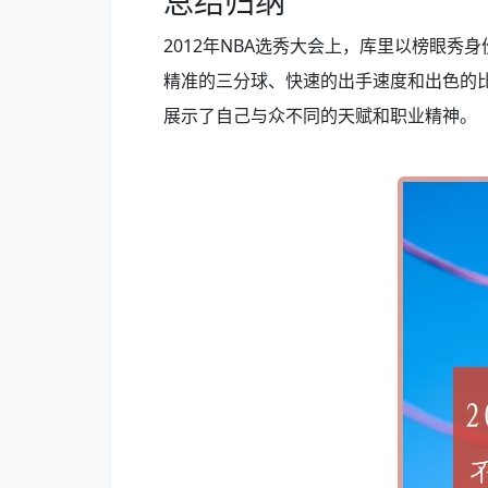
总结归纳
2012年NBA选秀大会上，库里以榜眼
精准的三分球、快速的出手速度和出色的
展示了自己与众不同的天赋和职业精神。