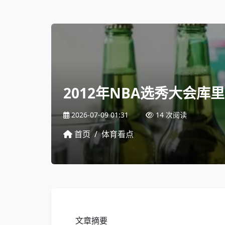
2012年NBA选秀大会
2026-07-09 01:31
14 次阅读
首页
/
体育看点
文章摘要