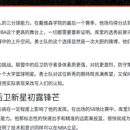
的三分球能力。在戴维森学院的最后一个赛季，他场均得分达到2
NBA这个更高的舞台上，一切都需要重新证明。库里的选秀前景
赛中的上升空间。勇士队的这个选择显然是一次大胆的赌博，他们
新的挑战。联盟中的后卫防守者身体素质更强，对抗更激烈，防守
一个大学篮球明星。勇士队对这位新秀的期待既充满希望，又保
要用实际表现来改写人们的认知。
后卫新星初露锋芒
病在一定程度上影响了他的发挥。在出场的58场比赛中，库里
的适应能力。他那标志性的快速出手和精准的远距离投篮，很快就
明了技术和意识同样可以在NBA立足。