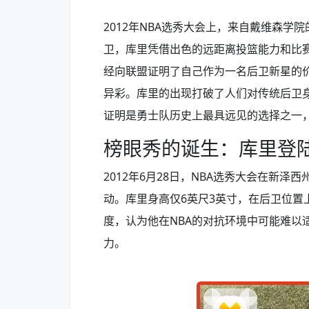
2012年NBA选秀大会上，来自戴维森
卫，库里凭借出色的远距离投篮能力和比
经向联盟证明了自己作为一名后卫新星的
异彩。库里的出现打破了人们对传统后卫
证明是勇士队历史上最具远见的选择之一
榜眼秀的诞生：库里登陆
2012年6月28日，NBA选秀大会在新
动。库里身高仅6英尺3英寸，在后卫位
度，认为他在NBA的对抗环境中可能难
力。