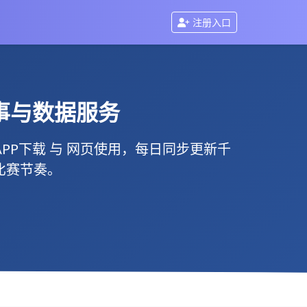
注册入口
事与数据服务
APP下载
与
网页使用
，每日同步更新千
比赛节奏。