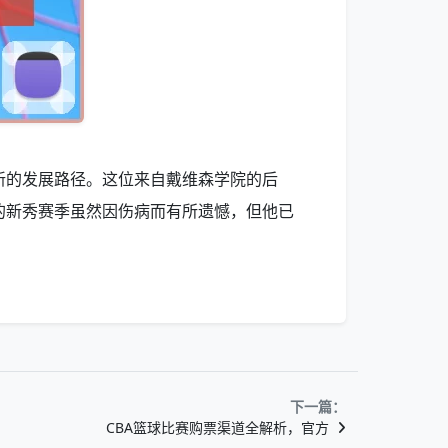
新的发展路径。这位来自戴维森学院的后
的新秀赛季虽然因伤病而有所遗憾，但他已
下一篇：
CBA篮球比赛购票渠道全解析，官方