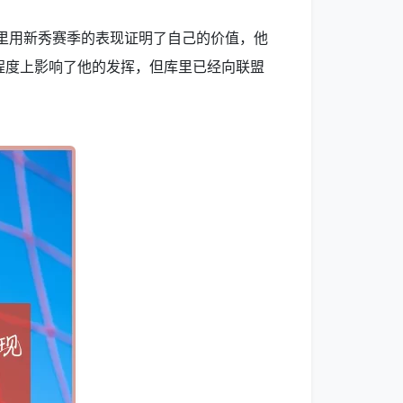
库里用新秀赛季的表现证明了自己的价值，他
程度上影响了他的发挥，但库里已经向联盟