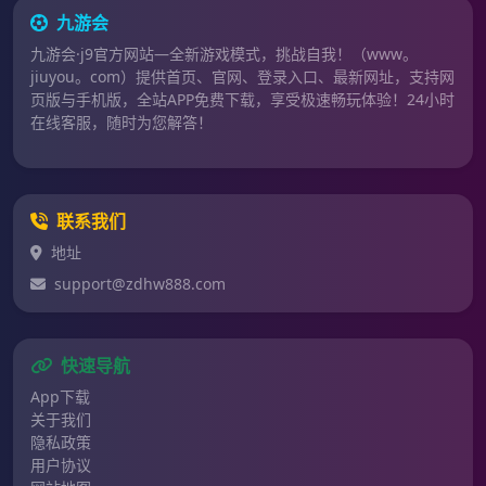
九游会
九游会·j9官方网站—全新游戏模式，挑战自我！（www。
jiuyou。com）提供首页、官网、登录入口、最新网址，支持网
页版与手机版，全站APP免费下载，享受极速畅玩体验！24小时
在线客服，随时为您解答！
联系我们
地址
support@zdhw888.com
快速导航
App下载
关于我们
隐私政策
用户协议