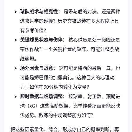
球队战术与相克性：
是矛与盾的对决，还是两种
进攻哲学的碰撞？历史交锋战绩在多大程度上具
有参考价值？
关键球员状态与伤停：
核心球员是处于巅峰还是
带伤作战？一个关键位置的缺阵，可能让整条战
线崩塌。
场外因素与战意：
这可能是梅西的最后一舞，也
可能是姆巴佩的加冕典礼。这种巨大的心理动
力，如何在90分钟内转化为变量？
即时数据与临场调整：
控球率、射正数、预期进
球（xG）这些高阶数据，比单纯看场面更能反映
优劣势。教练的中场调整能力如何？
把这些因素量化、综合，形成你自己的概率判断，再