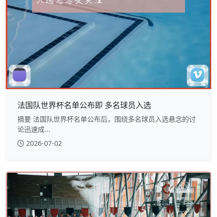
法国队世界杯名单公布即 多名球员入选
摘要 法国队世界杯名单公布后，围绕多名球员入选悬念的讨
论迅速成...
2026-07-02