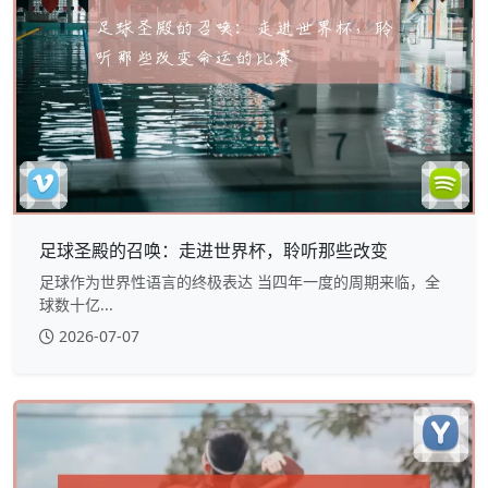
足球圣殿的召唤：走进世界杯，聆听那些改变
足球作为世界性语言的终极表达 当四年一度的周期来临，全
球数十亿...
2026-07-07