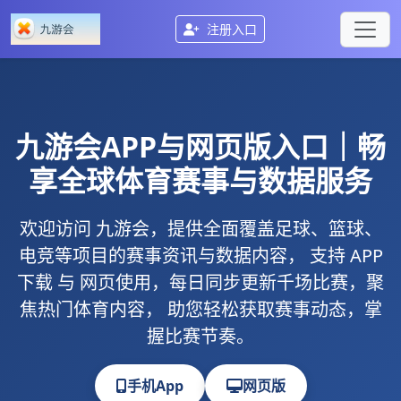
注册入口
九游会
APP与网页版入口｜畅
享全球体育赛事与数据服务
欢迎访问
九游会
，提供全面覆盖足球、篮球、
电竞等项目的赛事资讯与数据内容， 支持
APP
下载
与
网页使用
，每日同步更新千场比赛，聚
焦热门体育内容， 助您轻松获取赛事动态，掌
握比赛节奏。
手机App
网页版