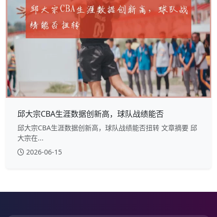
邱大宗CBA生涯数据创新高，球队战绩能否
邱大宗CBA生涯数据创新高，球队战绩能否扭转 文章摘要 邱
大宗在...
2026-06-15