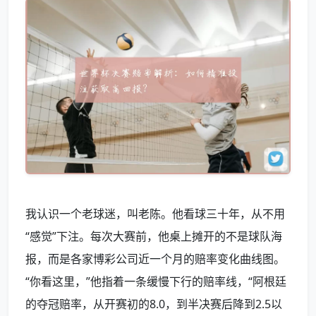
我认识一个老球迷，叫老陈。他看球三十年，从不用
“感觉”下注。每次大赛前，他桌上摊开的不是球队海
报，而是各家博彩公司近一个月的赔率变化曲线图。
“你看这里，”他指着一条缓慢下行的赔率线，“阿根廷
的夺冠赔率，从开赛初的8.0，到半决赛后降到2.5以