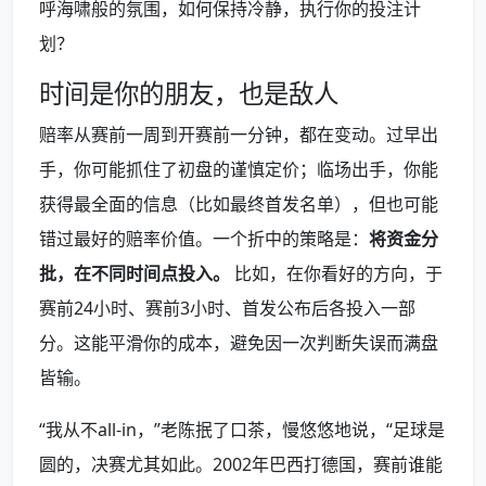
呼海啸般的氛围，如何保持冷静，执行你的投注计
划？
时间是你的朋友，也是敌人
赔率从赛前一周到开赛前一分钟，都在变动。过早出
手，你可能抓住了初盘的谨慎定价；临场出手，你能
获得最全面的信息（比如最终首发名单），但也可能
错过最好的赔率价值。一个折中的策略是：
将资金分
批，在不同时间点投入。
比如，在你看好的方向，于
赛前24小时、赛前3小时、首发公布后各投入一部
分。这能平滑你的成本，避免因一次判断失误而满盘
皆输。
“我从不all-in，”老陈抿了口茶，慢悠悠地说，“足球是
圆的，决赛尤其如此。2002年巴西打德国，赛前谁能