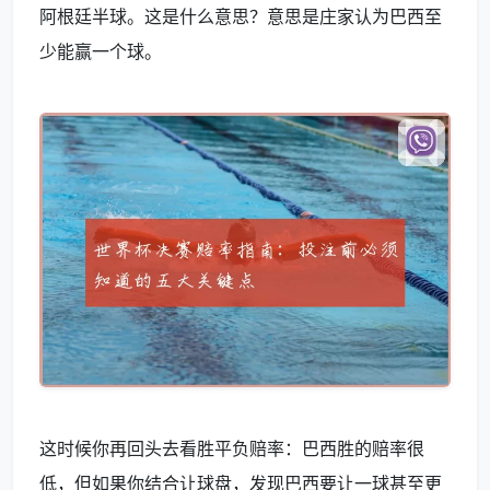
阿根廷半球。这是什么意思？意思是庄家认为巴西至
少能赢一个球。
这时候你再回头去看胜平负赔率：巴西胜的赔率很
低，但如果你结合让球盘，发现巴西要让一球甚至更