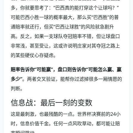
多，你就要思考了：“巴西真的能打穿这个让球吗？”
可能巴西小胜一球的概率最大，那么买“巴西胜”的普
通赔率就还行，但买“巴西让球胜”的风险就急剧升
高。反之，如果一支球队夺冠赔率不错，但让球盘口
非常浅，甚至受让，这或许说明庄家对其夺冠之路上
的某些硬仗心存疑虑。
赔率告诉你“可能赢”，盘口则告诉你“可能怎么赢、赢
多少”
。两者交叉验证，能帮你过滤掉很多一厢情愿的
判断。
信息战：最后一刻的变数
这是最刺激，也最残酷的一点。世界杯决赛前的24小
时，信息价值千金。任何一点风吹草动，都可能让赔
率瞬间跳动。