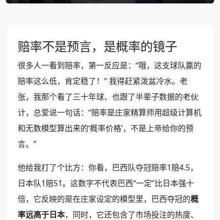
赔率不是预言，是概率的镜子
很多人一看到赔率，第一反应是：“哦，这支球队赢的
赔率这么低，肯定稳了！” 我得赶紧泼盆冷水。老
张，我那个看了三十年球、也跟了半辈子数据的老伙
计，总爱说一句话：“赔率是庄家精算师用超级计算机
和无数模型算出来的‘概率价格’，不是上帝给你的预
言。”
他给我打了个比方：你看，巴西队夺冠赔率1赔4.5，
日本队1赔51。这数字不代表巴西“一定”比日本强十
倍，它反映的是在庄家设定的模型里，巴西夺冠的
概
率远高于日本
，同时，它还包含了市场投注的热度、