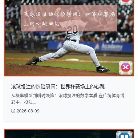
滚球投注的惊险瞬间：世界杯赛场上的心跳
从概率模型到瞬时决策：滚球投注的数学本质 在传统体育博
彩中，投注...
2026-08-09