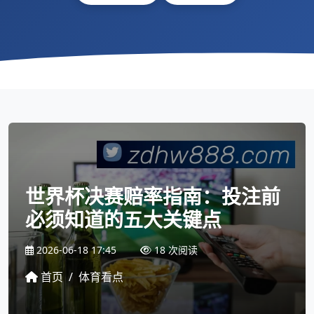
世界杯决赛赔率指南：投注前
必须知道的五大关键点
2026-06-18 17:45
18 次阅读
首页
/
体育看点