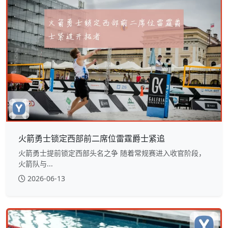
火箭勇士锁定西部前二席位雷霆爵士紧追
火箭勇士提前锁定西部头名之争 随着常规赛进入收官阶段，
火箭队与...
2026-06-13