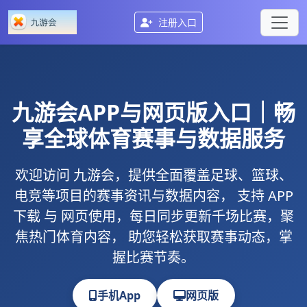
注册入口
九游会
APP与网页版入口｜畅
享全球体育赛事与数据服务
欢迎访问
九游会
，提供全面覆盖足球、篮球、
电竞等项目的赛事资讯与数据内容， 支持
APP
下载
与
网页使用
，每日同步更新千场比赛，聚
焦热门体育内容， 助您轻松获取赛事动态，掌
握比赛节奏。
手机App
网页版