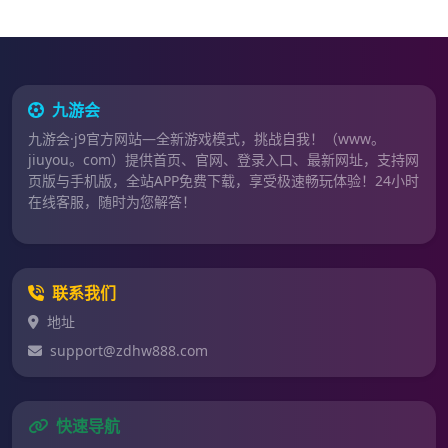
九游会
九游会·j9官方网站—全新游戏模式，挑战自我！（www。
jiuyou。com）提供首页、官网、登录入口、最新网址，支持网
页版与手机版，全站APP免费下载，享受极速畅玩体验！24小时
在线客服，随时为您解答！
联系我们
地址
support@zdhw888.com
快速导航