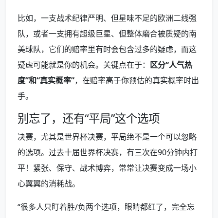
比如，一支战术纪律严明、但星味不足的欧洲二线强
队，或者一支拥有超级巨星、但整体磨合被质疑的南
美球队，它们的赔率里有时会包含过多的疑虑，而这
疑虑可能就是你的机会。关键点在于：
区分“人气热
度”和“真实概率”
，在赔率高于你预估的真实概率时出
手。
别忘了，还有“平局”这个选项
决赛，尤其是世界杯决赛，平局绝不是一个可以忽略
的选项。过去十届世界杯决赛，有三次在90分钟内打
平！紧张、保守、战术博弈，常常让决赛变成一场小
心翼翼的消耗战。
“很多人只盯着胜/负两个选项，眼睛都红了，完全忘