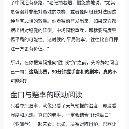
了中间还有条路。”老张抽着烟，慢悠悠地说，“尤其
是强弱并非绝对悬殊的决赛，或者像阿根廷对法国这
种互有忌惮的较量。你看赛前首发出来，如果双方都
摆出相对稳健的阵型，中场囤积重兵，那就要高度警
惕平局的可能性。这时候的‘平局赔率’，往往比盲目押
注一方更有价值。”
所以，在你把筹码推向“胜”或“负”之前，先冷静地问自
己一句：
这场比赛，90分钟握手言和的剧本，真的不
可能吗？
盘口与赔率的联动阅读
只看夺冠赔率，就像只看了天气预报的温度，却没看
湿度和风速。真正的老手，一定会结合“让球盘口”
（亚洲盘）一起来看。比如，决赛对阵出炉，巴西让