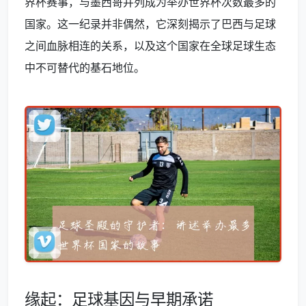
界杯赛事，与墨西哥并列成为举办世界杯次数最多的
国家。这一纪录并非偶然，它深刻揭示了巴西与足球
之间血脉相连的关系，以及这个国家在全球足球生态
中不可替代的基石地位。
缘起：足球基因与早期承诺