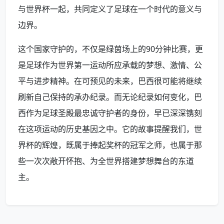
与世界杯一起，共同定义了足球在一个时代的意义与
边界。
这个国家守护的，不仅是绿茵场上的90分钟比赛，更
是足球作为世界第一运动所应承载的梦想、激情、公
平与进步精神。在可预见的未来，巴西很可能将继续
刷新自己保持的承办纪录。而无论纪录如何变化，巴
西作为足球圣殿最忠诚守护者的身份，早已深深镌刻
在这项运动的历史基因之中。它的故事提醒我们，世
界杯的辉煌，既属于捧起奖杯的冠军之师，也属于那
些一次次敞开怀抱、为全世界搭建梦想舞台的东道
主。