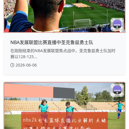
NBA发展联盟比赛直播中圣克鲁兹勇士队
在刚刚结束的NBA发展联盟焦点战中，圣克鲁兹勇士队加时
赛以128-125...
2026-06-06