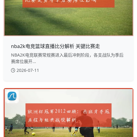
nba2k电竞篮球直播比分解析 关键比赛走
NBA2K电竞联赛常规赛进入最后冲刺阶段，各支战队为季后
赛席位展开...
2026-07-11