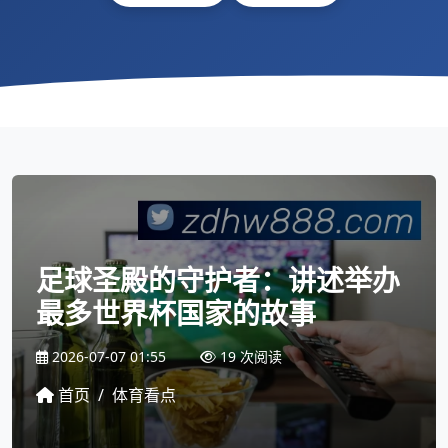
足球圣殿的守护者：讲述举办
最多世界杯国家的故事
2026-07-07 01:55
19 次阅读
首页
/
体育看点