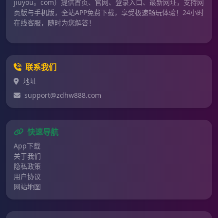
jiuyou。com）提供首页、官网、登录入口、最新网址，支持网
页版与手机版，全站APP免费下载，享受极速畅玩体验！24小时
在线客服，随时为您解答！
联系我们
地址
support@zdhw888.com
快速导航
App下载
关于我们
隐私政策
用户协议
网站地图