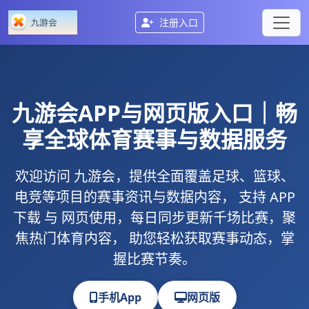
注册入口
九游会
APP与网页版入口｜畅
享全球体育赛事与数据服务
欢迎访问
九游会
，提供全面覆盖足球、篮球、
电竞等项目的赛事资讯与数据内容， 支持
APP
下载
与
网页使用
，每日同步更新千场比赛，聚
焦热门体育内容， 助您轻松获取赛事动态，掌
握比赛节奏。
手机App
网页版