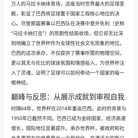
万人的马拉卡纳体育场，这座当时世界最大的足球圣
殿，彰显了巴西将足球置于国家工程核心地位的决
心。尽管那届赛事以巴西队在决赛中意外失利（史称
“马拉卡纳打击”）的悲剧性结局收场，但它却无比深
刻地确立了世界杯作为全球性社会文化现象的地位。
巴西的这次承办，不仅提供了赛事所需的物理空间，
更以其无与伦比的球迷氛围和情感投入，为世界杯注
入了灵魂，证明了足球可以如何牵动一个国家的每一
根神经。
巅峰与反思：从展示成就到审视自我
时隔64年，世界杯在2014年重返巴西。此时的背景与
1950年已截然不同。巴西已成为金砖国家，经济高速
增长，国际地位显著提升。承办世界杯，被政府和社
会各界视为向世界展示一个现代化、充满活力的新兴