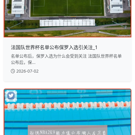
法国队世界杯名单公布保罗入选引关注_1
名单公布后，保罗入选为什么会受到关注 法国队世界杯名单
公布后，保...
2026-07-02