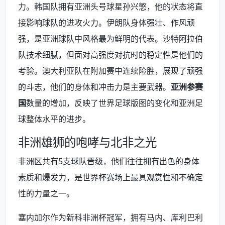
力。韩国队拥有亚洲头号球星孙兴慜，他的状态将直
接影响球队的进攻火力。伊朗队身体强壮、作风顽
强，是亚洲球队中风格最为鲜明的代表。沙特阿拉伯
队技术细腻，但面对高强度对抗时的稳定性是他们的
考验。澳大利亚队在附加赛中连续险胜，展现了顽强
的斗志，他们的身体和冲击力是主要武器。
亚洲参赛
国
数量的增加，反映了世界足球版图的变化和亚洲足
球整体水平的进步。
非洲雄狮的咆哮与北非之光
非洲区共有5支球队晋级，他们往往拥有出色的身体
素质和爆发力，是世界杯赛场上最具观赏性和不确定
性的力量之一。
塞内加尔作为新科非洲杯冠军，拥有马内、库利巴利