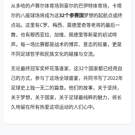
从多哈的卢赛尔体育场到豪尔的巴伊特体育场，卡塔
尔的八座球场将成为这
32个参赛国
梦想的起航点或终
点站。这里有C罗、梅西、莫德里奇等老将的最后一
舞，也有穆西亚拉、加维、佩德里等新星的初试啼
声。每一场比赛都是战术的博弈、意志的较量，更是
不同足球哲学和民族文化的碰撞与交流。
无论最终冠军奖杯花落谁家，这32个国家都已经用自
己的方式，参与了这场全球盛宴，共同书写了2022年
足球史上独一无二的篇章。他们的故事，关于坚持，
关于梦想，关于国家，关于足球最纯粹的魅力，将长
久地留在所有热爱这项运动的人们心中。