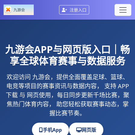
注册入口
九游会
APP与网页版入口｜畅
享全球体育赛事与数据服务
欢迎访问
九游会
，提供全面覆盖足球、篮球、
电竞等项目的赛事资讯与数据内容， 支持
APP
下载
与
网页使用
，每日同步更新千场比赛，聚
焦热门体育内容， 助您轻松获取赛事动态，掌
握比赛节奏。
手机App
网页版