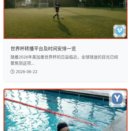
世界杯转播平台及时间安排一览
随着2026年美加墨世界杯的日益临近，全球球迷的目光已经
聚焦到这项...
2026-06-22