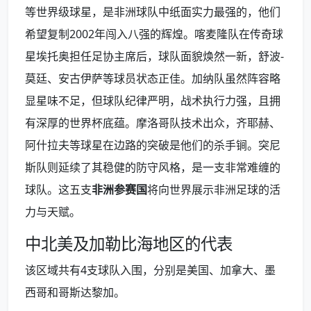
等世界级球星，是非洲球队中纸面实力最强的，他们
希望复制2002年闯入八强的辉煌。喀麦隆队在传奇球
星埃托奥担任足协主席后，球队面貌焕然一新，舒波-
莫廷、安古伊萨等球员状态正佳。加纳队虽然阵容略
显星味不足，但球队纪律严明，战术执行力强，且拥
有深厚的世界杯底蕴。摩洛哥队技术出众，齐耶赫、
阿什拉夫等球星在边路的突破是他们的杀手锏。突尼
斯队则延续了其稳健的防守风格，是一支非常难缠的
球队。这五支
非洲参赛国
将向世界展示非洲足球的活
力与天赋。
中北美及加勒比海地区的代表
该区域共有4支球队入围，分别是美国、加拿大、墨
西哥和哥斯达黎加。