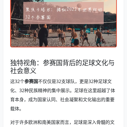
独特视角：参赛国背后的足球文化与
社会意义
这32个
参赛国
不仅仅是32支球队，更是32种足球文
化、32种民族精神的集中展示。足球在这里超越了体
育本身，成为国家认同、社会凝聚和文化输出的重要
载体。
对于许多欧洲和南美国家而言，足球是深入骨髓的文