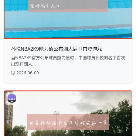
孙悦NBA2K9能力值公布湖人后卫首登游戏
当NBA2K9官方公布球员能力值时，中国球员孙悦的名字首次
出现在湖人...
2026-06-09