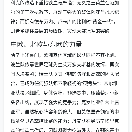
利克的改造下重拾铁血与严谨；无冕之王荷兰在范加
尔的第三次执教下，展现了强大的整体防守与战术纪
律；而拥有德布劳内、卢卡库的比利时“黄金一代”，
则希望抓住最后的巅峰期，实现大赛冠军的突破。
中欧、北欧与东欧的力量
除了上述豪门，欧洲其他区域的球队同样不容小觑。
波兰队依靠世界足球先生莱万多夫斯基的发挥，再次
闯入决赛圈；瑞士队以其坚韧的防守和高效的团队配
合，已成为任何强队都不敢轻视的“硬骨头”；塞尔维
亚队技术细腻、身体强壮，预选赛中力压葡萄牙小组
头名出线，展现了强大的竞争力；克罗地亚作为上届
亚军，虽然核心阵容年龄偏大，但莫德里奇领衔的中
场依然具备掌控比赛的能力；丹麦队在经历了埃里克
森的惊魂事件后，团队凝聚力空前强大，在预选赛中