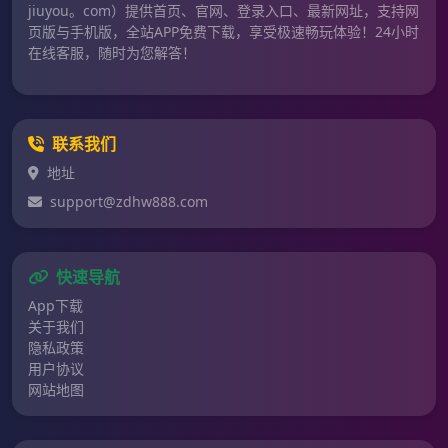
jiuyou。com）提供首页、官网、登录入口、最新网址，支持网
页版与手机版，全站APP免费下载，享受极速畅玩体验！24小时
在线客服，随时为您解答！
联系我们
地址
support@zdhw888.com
快速导航
App下载
关于我们
隐私政策
用户协议
网站地图