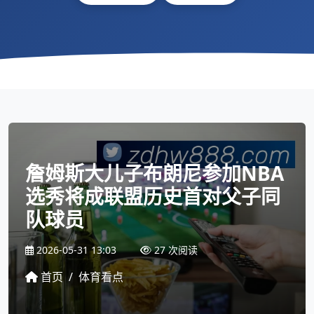
詹姆斯大儿子布朗尼参加NBA
选秀将成联盟历史首对父子同
队球员
2026-05-31 13:03
27 次阅读
首页
/
体育看点