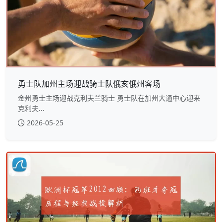
勇士队加州主场迎战骑士队俄亥俄州客场
金州勇士主场迎战克利夫兰骑士 勇士队在加州大通中心迎来
克利夫...
2026-05-25