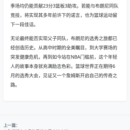
季场均仍能贡献23分3篮板3助攻。若能与布朗尼同队
竞技，将实现其多年前许下的诺言，也为篮球运动留
下一段佳话。
无论最终能否实现父子同队，布朗尼的选秀之旅都已
经创造历史。从高中时期的全美瞩目，到大学赛场的
突发健康危机，再到如今站在NBA门槛前，这个年轻
人的故事本身就充满励志色彩。篮球世界正在期待6
月的选秀大会，见证又一个詹姆斯开启自己的传奇之
路。
上一篇：