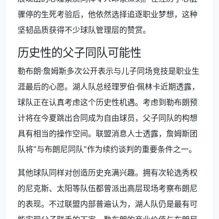
骤停的生死考验后，他依然选择追逐职业梦想，这种
坚韧品质获得不少球队管理层的赞赏。
历史性的父子同队可能性
勒布朗·詹姆斯多次公开表示与儿子同场竞技是职业生
涯最后的心愿。湖人队总经理罗伯·佩林卡近期透露，
球队正在认真考虑这个历史性机遇。考虑到勒布朗预
计将在今夏跳出合同成为自由球员，父子同队的构想
具有相当的操作空间。联盟消息人士透露，詹姆斯团
队将"与布朗尼同队"作为续约谈判的重要条件之一。
其他球队同样对创造历史充满兴趣。拥有次轮选秀权
的尼克斯、太阳等队伍都曾派出高层现场考察布朗尼
的表现。不过联盟内部普遍认为，湖人队仍是最有可